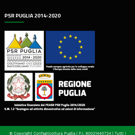
PSR PUGLIA 2014-2020
© Copyright Confagricoltura Puglia | P.I. 80021440724 | Tutti I