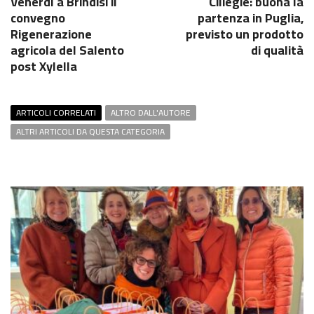
Venerdì a Brindisi il
Ciliegie: buona la
convegno
partenza in Puglia,
Rigenerazione
previsto un prodotto
agricola del Salento
di qualità
post Xylella
ARTICOLI CORRELATI
ALTRO DALL'AUTORE
ALTRI ARTICOLI DA QUESTA CATEGORIA