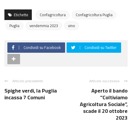
Etichette
Confagricoltura
Confagricoltura Puglia
Puglia
vendemmia 2023
vino
Condividi su Facebook
Condividi su Twitter
Articolo precedente
Articolo successivo
Spighe verdi, la Puglia
Aperto il bando
incassa 7 Comuni
“Coltiviamo
Agricoltura Sociale”,
scade il 20 ottobre
2023