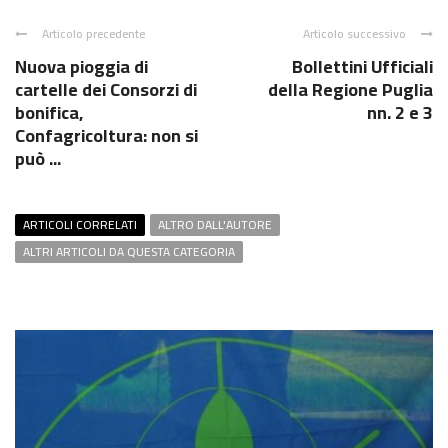
Articolo precedente
Articolo successivo
Nuova pioggia di
Bollettini Ufficiali
cartelle dei Consorzi di
della Regione Puglia
bonifica,
nn. 2 e 3
Confagricoltura: non si
può ...
ARTICOLI CORRELATI
ALTRO DALL'AUTORE
ALTRI ARTICOLI DA QUESTA CATEGORIA