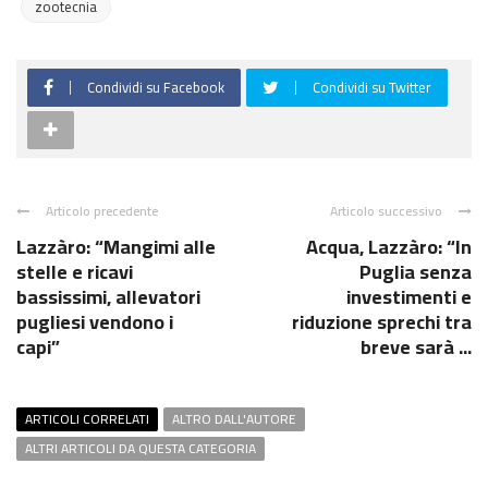
zootecnia
Condividi su Facebook
Condividi su Twitter
Articolo precedente
Articolo successivo
Lazzàro: “Mangimi alle
Acqua, Lazzàro: “In
stelle e ricavi
Puglia senza
bassissimi, allevatori
investimenti e
pugliesi vendono i
riduzione sprechi tra
capi”
breve sarà ...
ARTICOLI CORRELATI
ALTRO DALL'AUTORE
ALTRI ARTICOLI DA QUESTA CATEGORIA