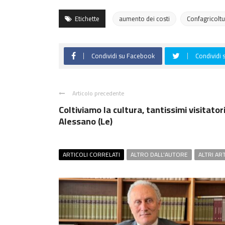
Etichette
aumento dei costi
Confagricolt
Condividi su Facebook
Condividi 
Articolo precedente
Coltiviamo la cultura, tantissimi visitator
Alessano (Le)
ARTICOLI CORRELATI
ALTRO DALL'AUTORE
ALTRI AR