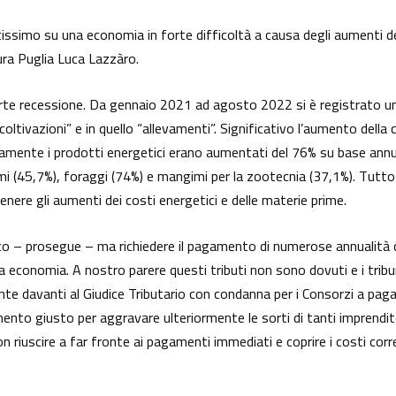
simo su una economia in forte difficoltà a causa degli aumenti dei c
ura Puglia Luca Lazzàro.
forte recessione. Da gennaio 2021 ad agosto 2022 si è registrato un 
oltivazioni” e in quello “allevamenti”. Significativo l’aumento del
amente i prodotti energetici erano aumentati del 76% su base annu
ncimi (45,7%), foraggi (74%) e mangimi per la zootecnia (37,1%). Tutt
nere gli aumenti dei costi energetici e delle materie prime.
o – prosegue – ma richiedere il pagamento di numerose annualità d
 economia. A nostro parere questi tributi non sono dovuti e i tribu
e davanti al Giudice Tributario con condanna per i Consorzi a paga
nto giusto per aggravare ulteriormente le sorti di tanti imprenditori
 riuscire a far fronte ai pagamenti immediati e coprire i costi corrent