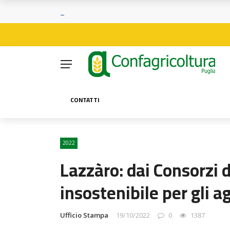
CONTATTI
2022
Lazzàro: dai Consorzi 
insostenibile per gli ag
Ufficio Stampa
19/10/2022
0
1387