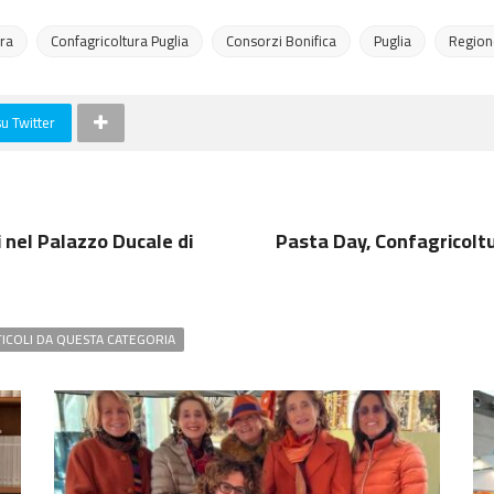
ura
Confagricoltura Puglia
Consorzi Bonifica
Puglia
Region
su Twitter
i nel Palazzo Ducale di
Pasta Day, Confagricoltur
TICOLI DA QUESTA CATEGORIA