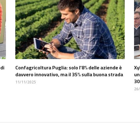
 di
Confagricoltura Puglia: solo l’8% delle aziende è
Xy
davvero innovativo, ma il 35% sulla buona strada
un
30
11/11/2025
26