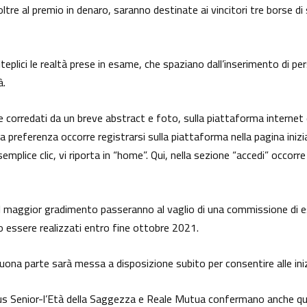
oltre al premio in denaro, saranno destinate ai vincitori tre borse di
teplici le realtà prese in esame, che spaziano dall’inserimento di pe
à.
co e corredati da un breve abstract e foto, sulla piattaforma interne
preferenza occorre registrarsi sulla piattaforma nella pagina iniziale, 
un semplice clic, vi riporta in “home”. Qui, nella sezione “accedi” oc
maggior gradimento passeranno al vaglio di una commissione di espe
o essere realizzati entro fine ottobre 2021.
uona parte sarà messa a disposizione subito per consentire alle iniz
us Senior-l’Età della Saggezza e Reale Mutua confermano anche q