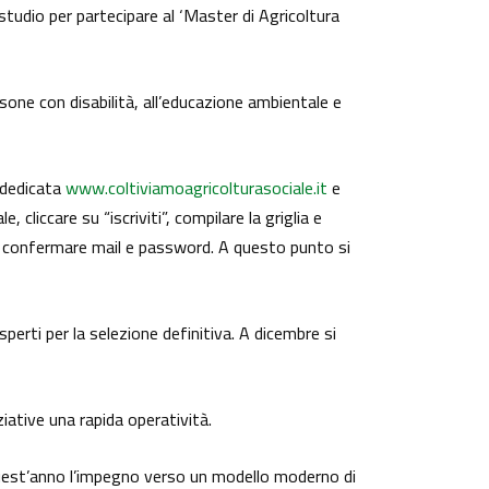
 studio per partecipare al ‘Master di Agricoltura
rsone con disabilità, all’educazione ambientale e
t dedicata
www.
coltiviamoagricolturasociale.
it
e
cliccare su “iscriviti”, compilare la griglia e
corre confermare mail e password. A questo punto si
rti per la selezione definitiva. A dicembre si
iative una rapida operatività.
uest’anno l’impegno verso un modello moderno di