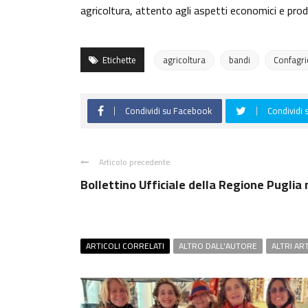
agricoltura, attento agli aspetti economici e produt
Etichette
agricoltura
bandi
Confagri
Condividi su Facebook
Condividi 
Articolo precedente
Bollettino Ufficiale della Regione Puglia 
ARTICOLI CORRELATI
ALTRO DALL'AUTORE
ALTRI AR