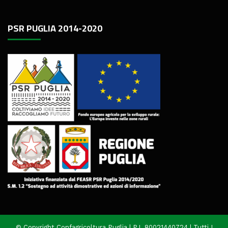
PSR PUGLIA 2014-2020
© Copyright Confagricoltura Puglia | P.I. 80021440724 | Tutti I