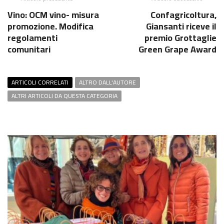
Vino: OCM vino- misura
Confagricoltura,
promozione. Modifica
Giansanti riceve il
regolamenti
premio Grottaglie
comunitari
Green Grape Award
ARTICOLI CORRELATI
ALTRO DALL'AUTORE
ALTRI ARTICOLI DA QUESTA CATEGORIA