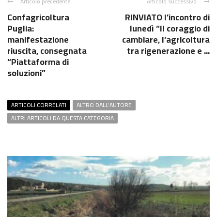
Articolo precedente
Articolo successivo
Confagricoltura
RINVIATO l’incontro di
Puglia:
lunedì “Il coraggio di
manifestazione
cambiare, l’agricoltura
riuscita, consegnata
tra rigenerazione e ...
“Piattaforma di
soluzioni”
ARTICOLI CORRELATI
ALTRO DALL'AUTORE
ALTRI ARTICOLI DA QUESTA CATEGORIA