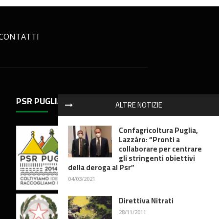
CONTATTI
PSR PUGLIA 2014-2020
ALTRE NOTIZIE
Confagricoltura Puglia,
Lazzàro: “Pronti a
collaborare per centrare
gli stringenti obiettivi
della deroga al Psr”
04/03/2021
Direttiva Nitrati
28/11/2011