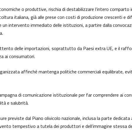
economiche o produttive, rischia di destabilizzare l’intero comparto i
coltura italiana, già alle prese con costi di produzione crescenti e dif
de un intervento immediato delle istituzioni, a partire dalla convoca
a.
tento delle importazioni, soprattutto da Paesi extra UE, e il rafforz
nza ai consumatori.
rganizzata affinché mantenga politiche commerciali equilibrate, evi
campagna di comunicazione istituzionale per far comprendere ai consu
ità e salubrità.
sure previste dal Piano olivicolo nazionale, inclusa la parte dedicata
nto tempestivo a tutela dei produttori e dell’immagine stessa dell’o