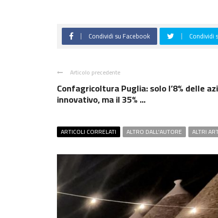
Condividi su Facebook
Condividi 
Articolo precedente
Confagricoltura Puglia: solo l’8% delle a
innovativo, ma il 35% ...
ARTICOLI CORRELATI
ALTRO DALL'AUTORE
ALTRI AR