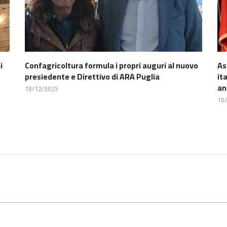
i
Confagricoltura formula i propri auguri al nuovo
As
presiedente e Direttivo di ARA Puglia
it
an
18/12/2025
10