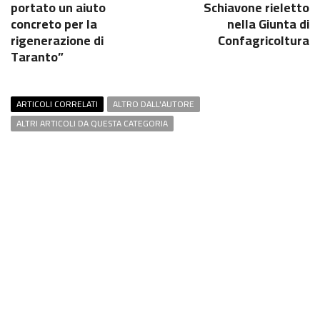
portato un aiuto
Schiavone rieletto
concreto per la
nella Giunta di
rigenerazione di
Confagricoltura
Taranto”
ARTICOLI CORRELATI
ALTRO DALL'AUTORE
ALTRI ARTICOLI DA QUESTA CATEGORIA